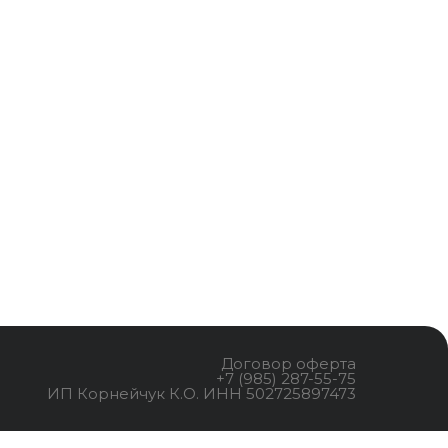
Договор оферта
+7 (985) 287-55-75
ИП Корнейчук К.О. ИНН 502725897473