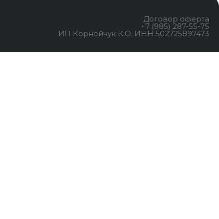
Договор оферта
+7 (985) 287-55-75
ИП Корнейчук К.О. ИНН 502725897473