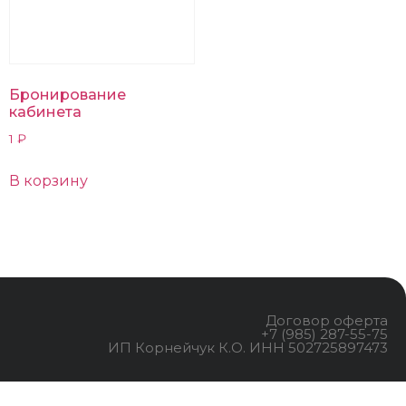
Бронирование
кабинета
1
₽
В корзину
Договор оферта
+7 (985) 287-55-75
ИП Корнейчук К.О. ИНН 502725897473