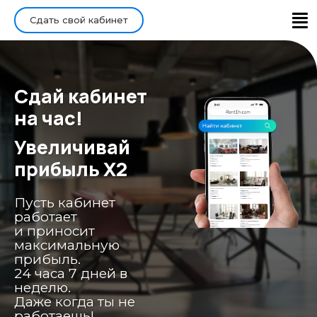
Сдать свой кабинет
Главная
Войти/Зарегистрироваться
Сдай кабинет
на час!
Увеличивай
прибыль X2
Пусть кабинет
работает
и приносит
максимальную
прибыль.
24 часа 7 дней в
неделю.
Даже когда ты не
работаешь!